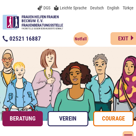
DGS
Leichte Sprache
Deutsch
English
Türkçe
02521 16887
EXIT
Notfall
BERATUNG
VEREIN
COURAGE
N