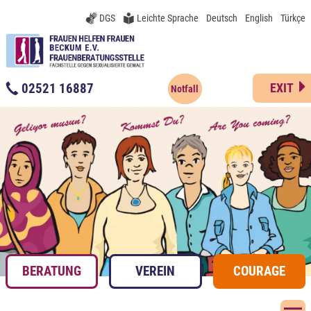
DGS
Leichte Sprache
Deutsch
English
Türkçe
02521 16887
EXIT
Notfall
BERATUNG
VEREIN
COURAGE
N